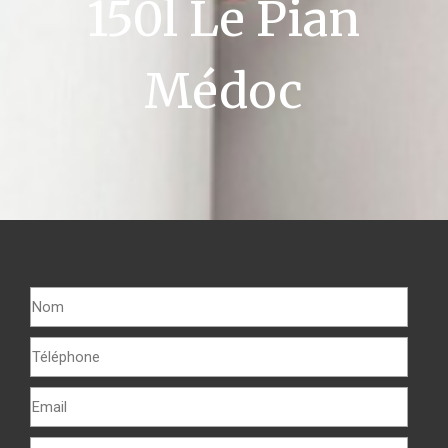
150l Le Pian
Médoc