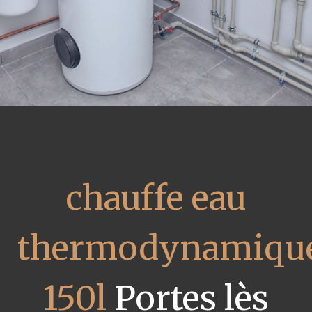
chauffe eau
thermodynamiqu
150l
Portes lès