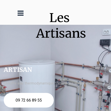
Les 
Artisans
ARTISAN
chauffe eau thermodynamique 150l Portes lès Valence
09 72 66 89 55