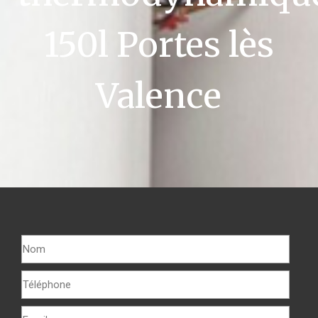
150l Portes lès
Valence