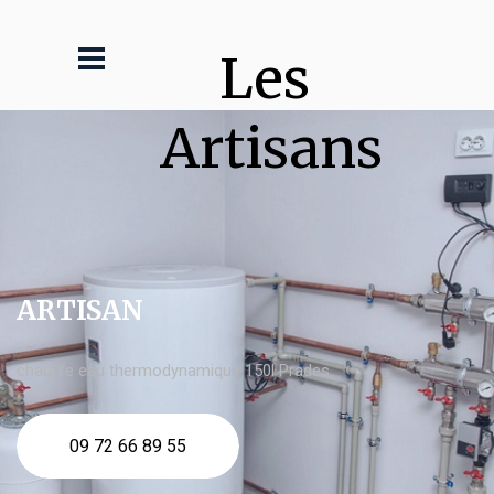
Les 
Artisans
ARTISAN
chauffe eau thermodynamique 150l Prades
09 72 66 89 55