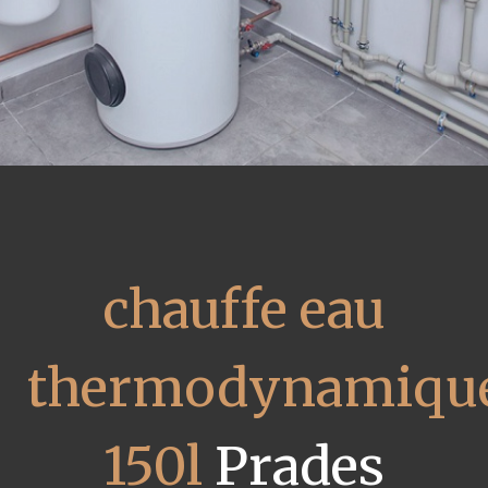
chauffe eau
thermodynamiqu
150l
Prades