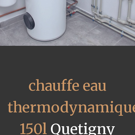
chauffe eau
thermodynamiqu
150l
Quetigny