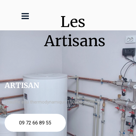
Les 
Artisans
ARTISAN
chauffe eau thermodynamique 150l Quetigny
09 72 66 89 55