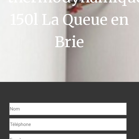
150l La Queue en
Brie