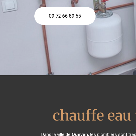
09 72 66 89 55
chauffe ea
Dans la ville de
Quéven
, les plombiers sont tr