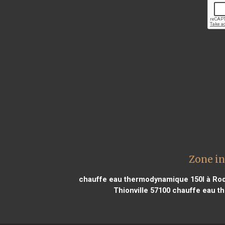
Zone i
chauffe eau thermodynamique 150l à Ro
Thionville 57100
chauffe eau t