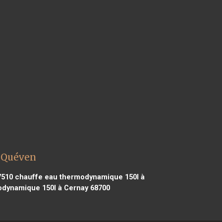
 Quéven
7510
chauffe eau thermodynamique 150l à
dynamique 150l à Cernay 68700