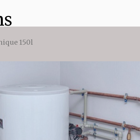
ns
ique 150l