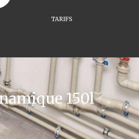
TARIFS
namique 150l