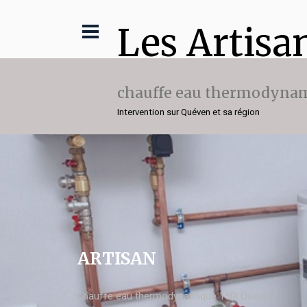
Les Artisa
chauffe eau thermodynam
Intervention sur Quéven et sa région
ARTISAN
chauffe eau thermodynamique 150l Quéven