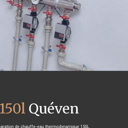
150l
Quéven
 réparation de chauffe-eau thermodynamique 150L