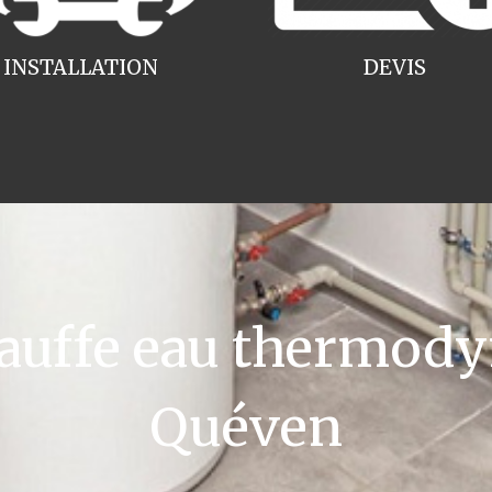
INSTALLATION
DEVIS
uffe eau thermody
Quéven