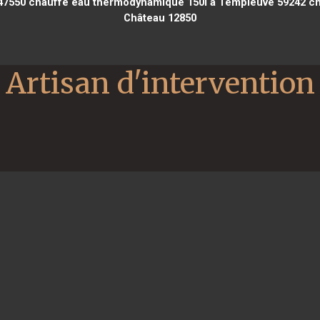
47550
chauffe eau thermodynamique 150l à Templeuve 59242
ch
Château 12850
Artisan d'intervention