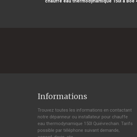
chauffe eau thermodynamique 150l à Boé 
Informations
Trouvez toutes les informations en contactant
notre dépanneur ou installateur pour chauffe
eau thermodynamique 150l Quiévrechain. Tarifs
possible par téléphone suivant demande,
conseil, devis, etc.