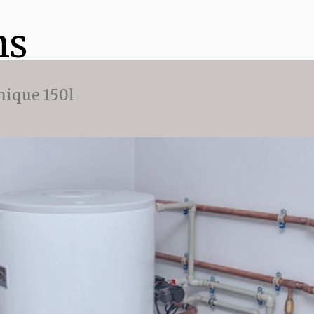
ns
ique 150l