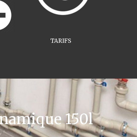
TARIFS
namique 150l