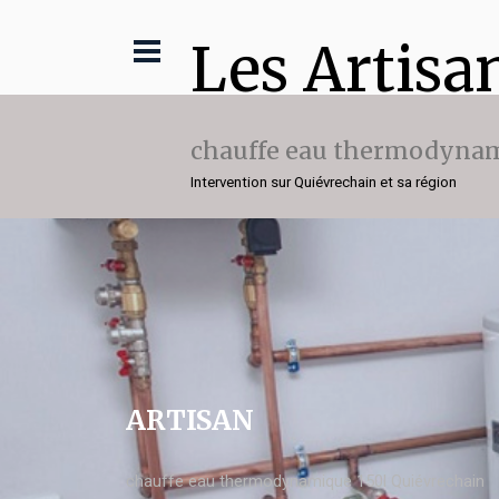
Les Artisa
chauffe eau thermodynam
Intervention sur Quiévrechain et sa région
ARTISAN
chauffe eau thermodynamique 150l Quiévrechain