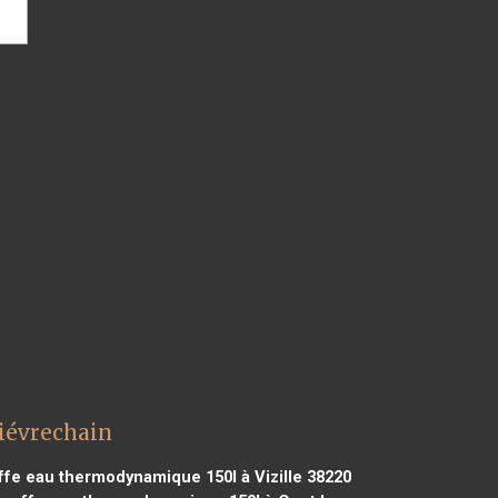
iévrechain
fe eau thermodynamique 150l à Vizille 38220