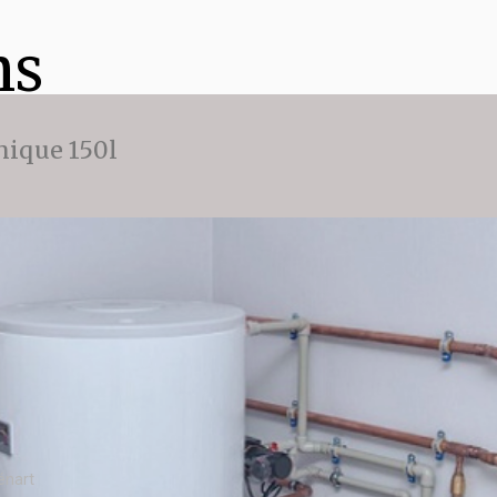
ns
ique 150l
énart