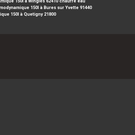
mique 150l à Wingles 62410
chauffe eau
modynamique 150l à Bures sur Yvette 91440
que 150l à Quetigny 21800