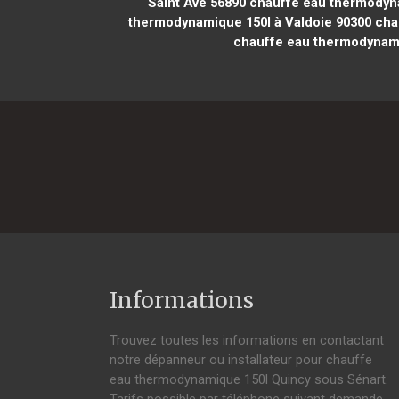
Saint Avé 56890
chauffe eau thermodynam
thermodynamique 150l à Valdoie 90300
chau
chauffe eau thermodynami
Informations
Trouvez toutes les informations en contactant
notre dépanneur ou installateur pour chauffe
eau thermodynamique 150l Quincy sous Sénart.
Tarifs possible par téléphone suivant demande,