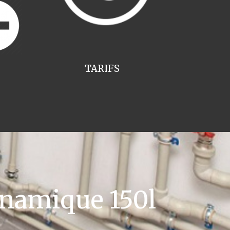
TARIFS
namique 150l