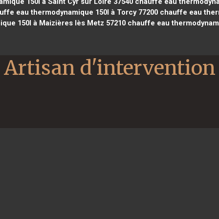
ique 150l à Saint Cyr sur Loire 37540
chauffe eau thermodyna
ffe eau thermodynamique 150l à Torcy 77200
chauffe eau ther
que 150l à Maizières lès Metz 57210
chauffe eau thermodynami
Artisan d'intervention