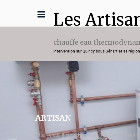
Les Artisa
chauffe eau thermodynam
Intervention sur Quincy sous Sénart et sa région
ARTISAN
chauffe eau thermodynamique 150l Quincy sous S