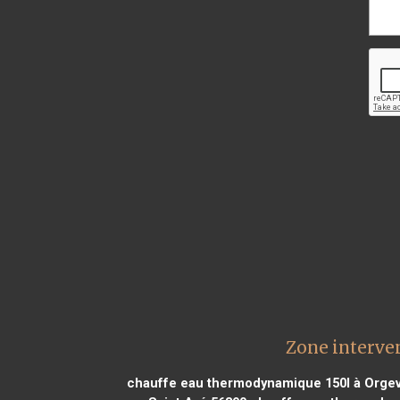
Zone interve
chauffe eau thermodynamique 150l à Orgev