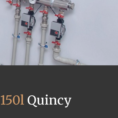
150l
Quincy