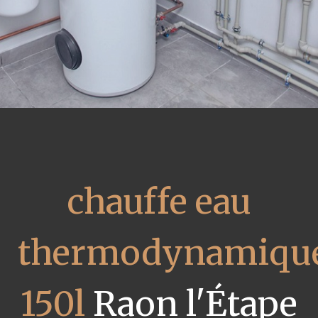
chauffe eau
thermodynamiqu
150l
Raon l'Étape