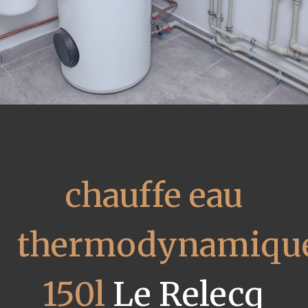
chauffe eau
thermodynamiqu
150l
Le Relecq