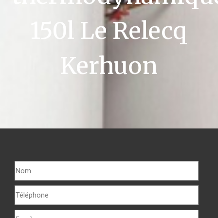
150l Le Relecq
Kerhuon