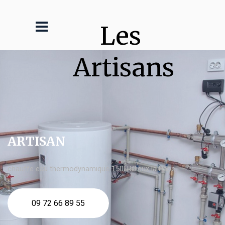
Les 
Artisans
ARTISAN
chauffe eau thermodynamique 150l Rillieux la Pape
09 72 66 89 55