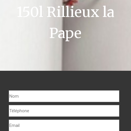
150l Rillieux la
Pape