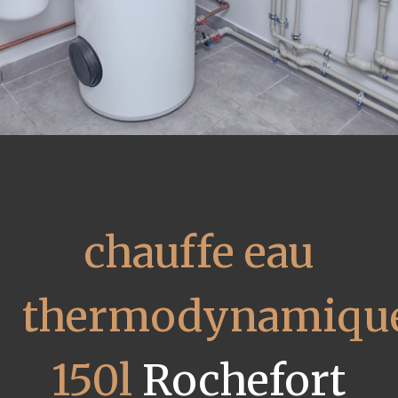
chauffe eau
thermodynamiqu
150l
Rochefort