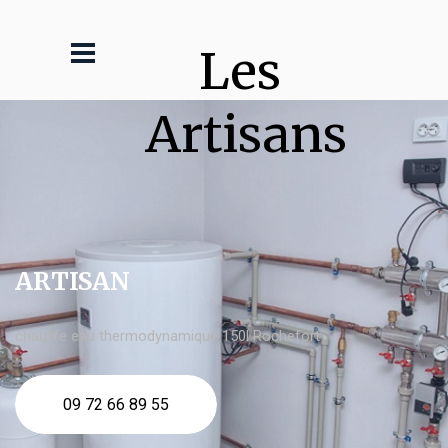
Les 
Artisans
ARTISAN
chauffe eau thermodynamique 150l Rochefort
09 72 66 89 55