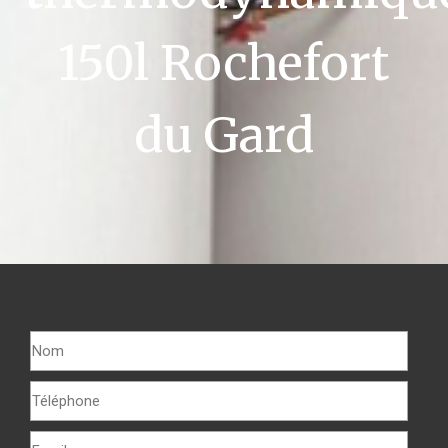
150l Rochefort
du Gard