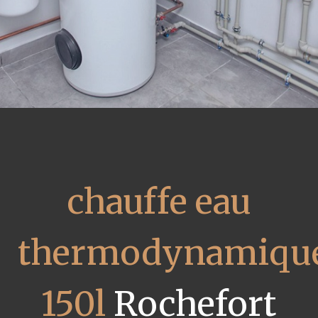
chauffe eau
thermodynamiqu
150l
Rochefort