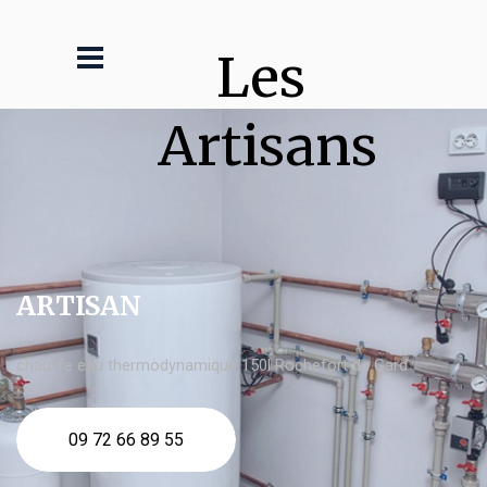
Les 
Artisans
ARTISAN
chauffe eau thermodynamique 150l Rochefort du Gard
09 72 66 89 55