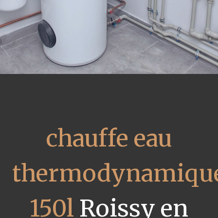
chauffe eau
thermodynamiqu
150l
Roissy en