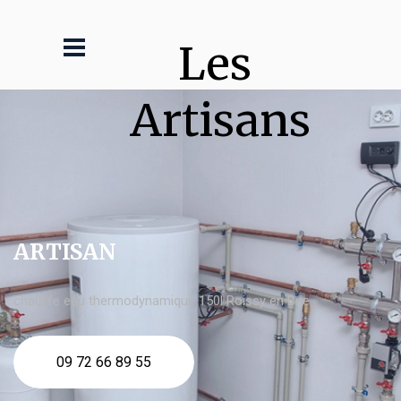
Les 
Artisans
ARTISAN
chauffe eau thermodynamique 150l Roissy en Brie
09 72 66 89 55