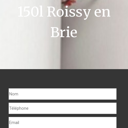
150l Roissy en
Brie