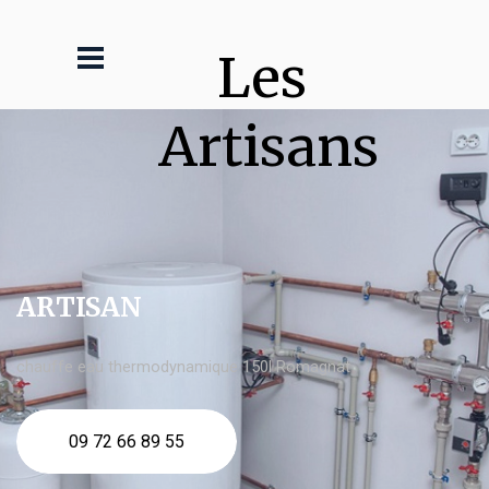
Les 
Artisans
ARTISAN
chauffe eau thermodynamique 150l Romagnat
09 72 66 89 55