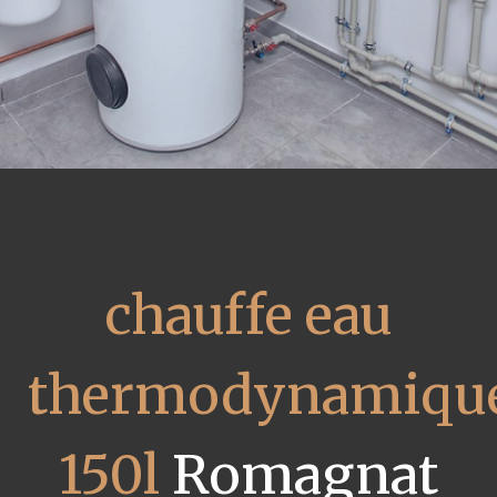
chauffe eau
thermodynamiqu
150l
Romagnat