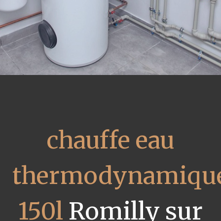
chauffe eau
thermodynamiqu
150l
Romilly sur