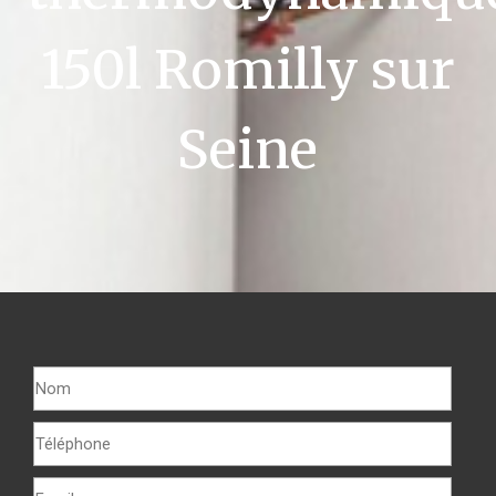
150l Romilly sur
Seine