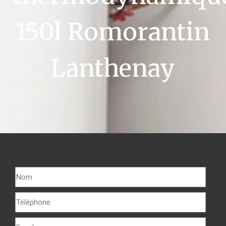
150l Romorantin
Lanthenay