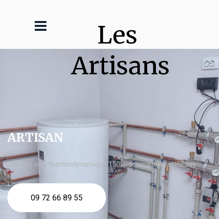
Les 
Artisans
ARTISAN
chauffe eau thermodynamique 150l Romorantin Lanthenay
09 72 66 89 55