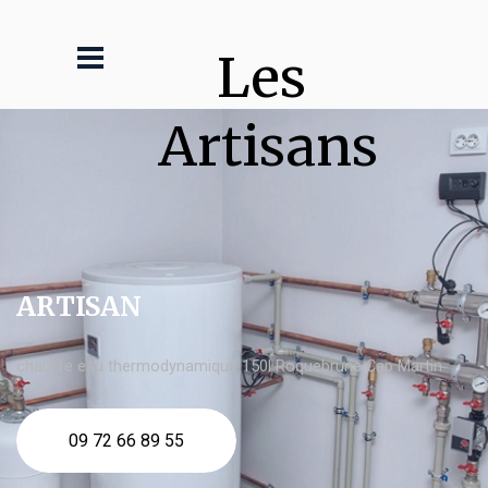
Les 
Artisans
ARTISAN
chauffe eau thermodynamique 150l Roquebrune Cap Martin
09 72 66 89 55