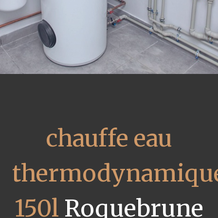
chauffe eau
thermodynamiqu
150l
Roquebrune