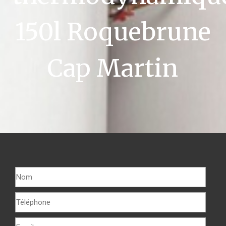
150l Roquebrune
Cap Martin