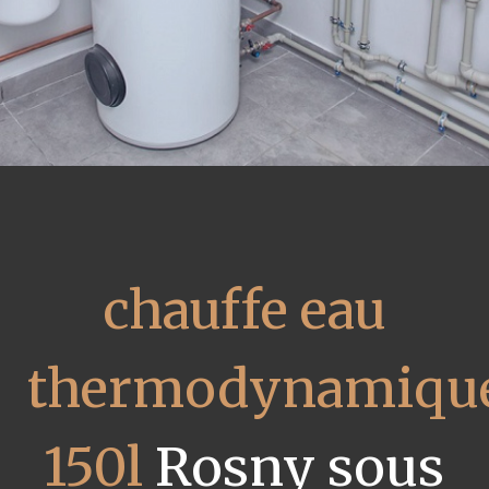
chauffe eau
thermodynamiqu
150l
Rosny sous