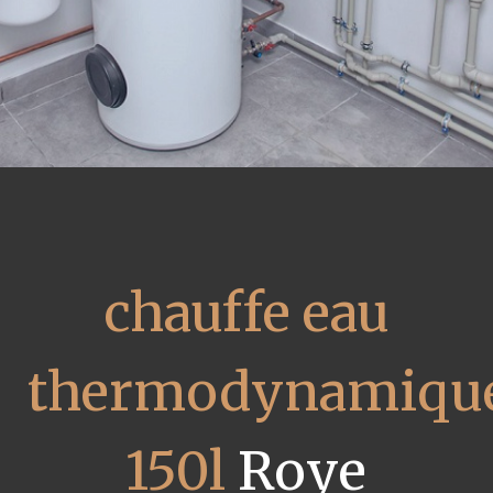
chauffe eau
thermodynamiqu
150l
Roye