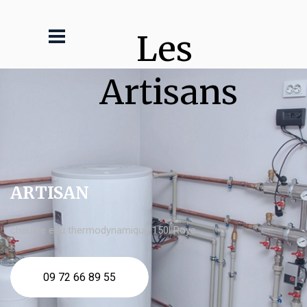
Les 
Artisans
ARTISAN
chauffe eau thermodynamique 150l Roye
09 72 66 89 55