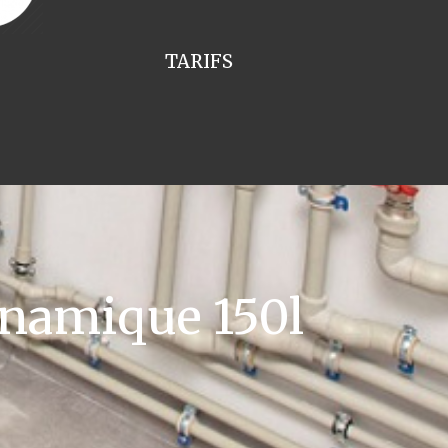
TARIFS
namique 150l