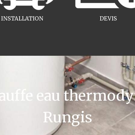
INSTALLATION
DEVIS
uffe eau thermody
Rungis