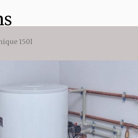
ns
ique 150l