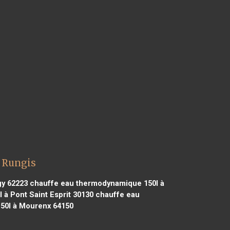
 Rungis
gy 62223
chauffe eau thermodynamique 150l à
à Pont Saint Esprit 30130
chauffe eau
50l à Mourenx 64150