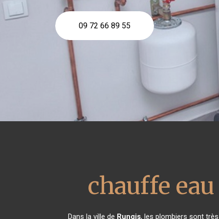
09 72 66 89 55
chauffe ea
Dans la ville de
Rungis
, les plombiers sont trè