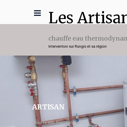
Les Artisa
chauffe eau thermodynam
Intervention sur Rungis et sa région
ARTISAN
chauffe eau thermodynamique 150l Rungis