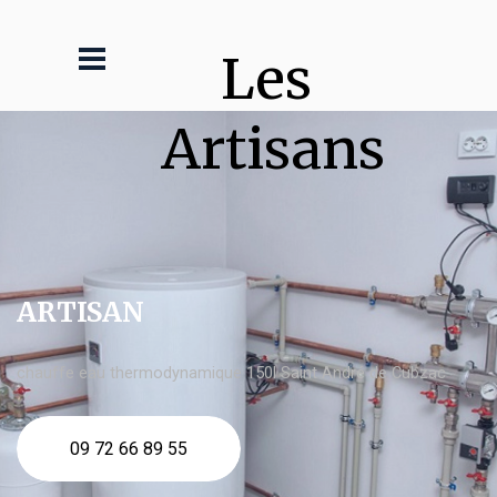
Les 
Artisans
ARTISAN
chauffe eau thermodynamique 150l Saint André de Cubzac
09 72 66 89 55