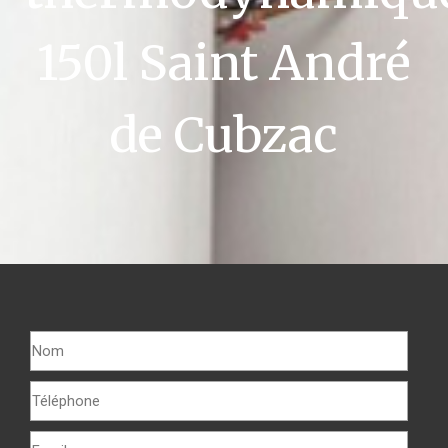
150l Saint André
de Cubzac