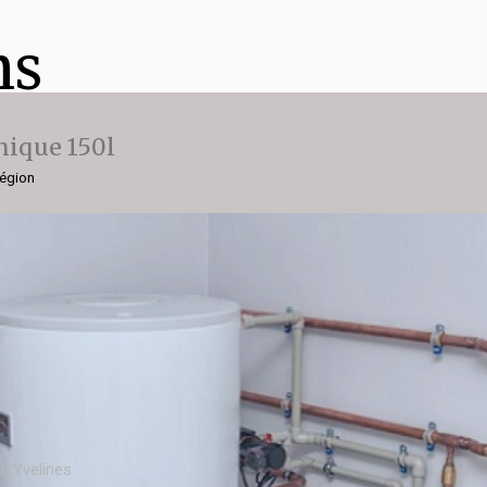
ns
ique 150l
région
n Yvelines