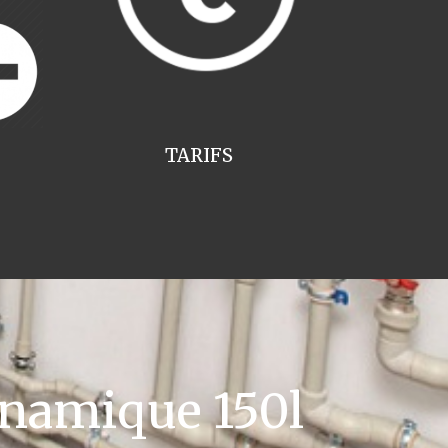
TARIFS
namique 150l