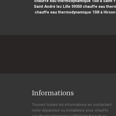
chauffe eau thermodynamique 150l à Saint Yr
Saint André lez Lille 59350
chauffe eau therm
chauffe eau thermodynamique 150l à Hirson
Informations
Trouvez toutes les informations en contactant
notre dépanneur ou installateur pour chauffe
eau thermodynamique 150l Saint Arnoult en