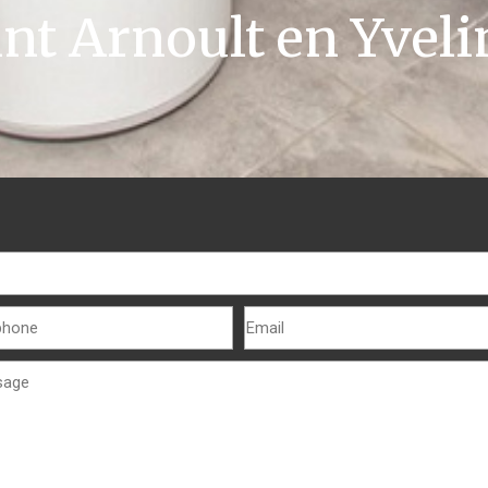
int Arnoult en Yveli