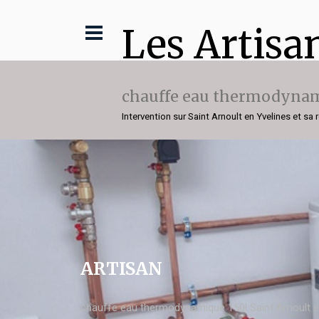
Les Artisa
chauffe eau thermodynam
Intervention sur Saint Arnoult en Yvelines et sa 
ARTISAN
chauffe eau thermodynamique 150l Saint Arnoult e