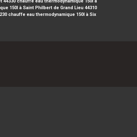
t 44330
chauffe eau thermodynamique 150l à
e 150l à Saint Philbert de Grand Lieu 44310
230
chauffe eau thermodynamique 150l à Six