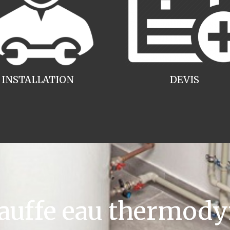
INSTALLATION
DEVIS
uffe eau thermody