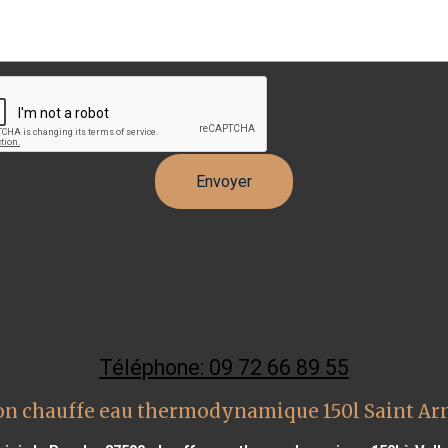
Téléphone: 09 72 66 89 55
on chauffe eau thermodynamique 150l Saint Arn