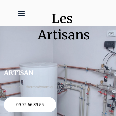
Les 
Artisans
ARTISAN
chauffe eau thermodynamique 150l Saint Avold
09 72 66 89 55