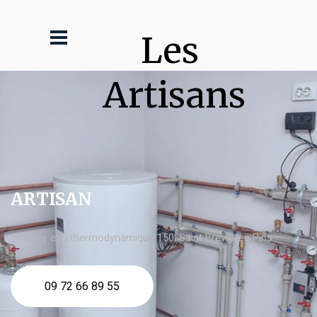
Les 
Artisans
ARTISAN
chauffe eau thermodynamique 150l Saint Brevin les Pins
09 72 66 89 55