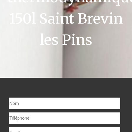
150l Saint Brevin
les Pins