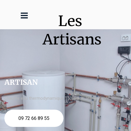
Les 
Artisans
ARTISAN
chauffe eau thermodynamique 150l Saint Jean le Blanc
09 72 66 89 55