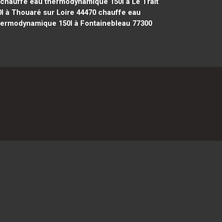
chauffe eau thermodynamique 150l à Le Trait
 à Thouaré sur Loire 44470
chauffe eau
ermodynamique 150l à Fontainebleau 77300