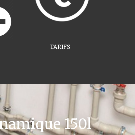
TARIFS
namique 150l