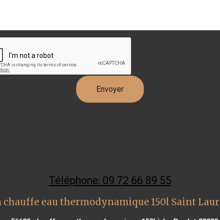
Téléphone: 09 72 66 89 55
 chauffe eau thermodynamique 150l Saint Laur