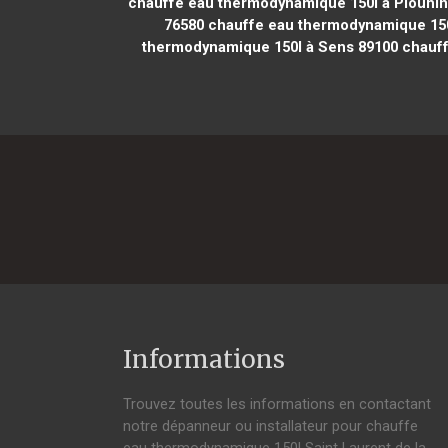
chauffe eau thermodynamique 150l à Plouhi
76580
chauffe eau thermodynamique 150
thermodynamique 150l à Sens 89100
chauff
Informations
Trouvez toutes les informations en contactant
notre dépanneur ou installateur pour chauffe
eau thermodynamique 150l Saint Laurent de la