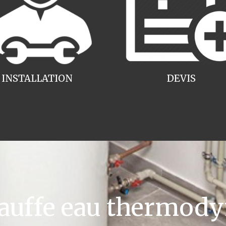
INSTALLATION
DEVIS
uffe eau thermody