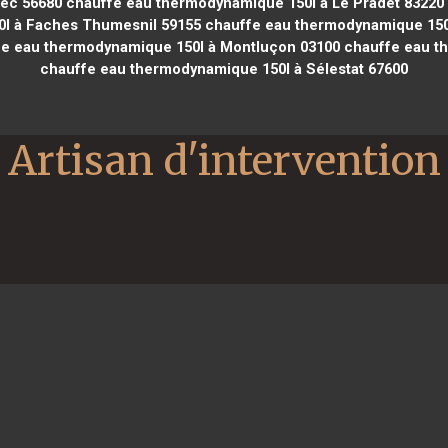
nec 56680
chauffe eau thermodynamique 150l à Le Pradet 83220
l à Faches Thumesnil 59155
chauffe eau thermodynamique 150l
e eau thermodynamique 150l à Montluçon 03100
chauffe eau th
chauffe eau thermodynamique 150l à Sélestat 67600
Artisan d'intervention