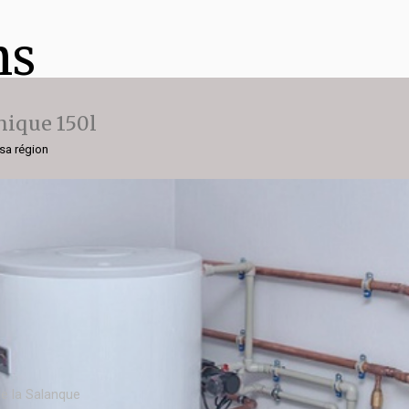
ns
ique 150l
 sa région
e la Salanque