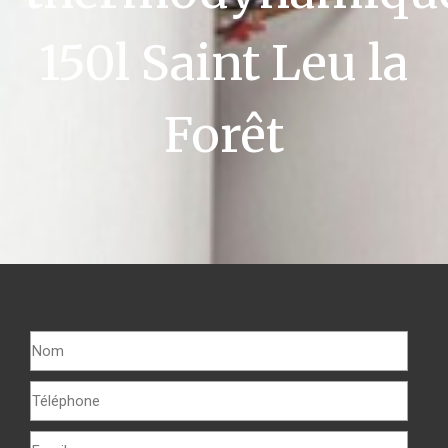
150l Saint Leu la
Forêt