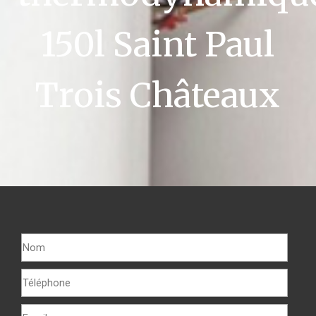
150l Saint Paul
Trois Châteaux