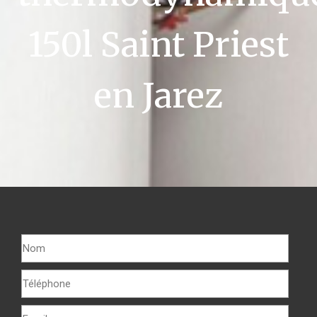
150l Saint Priest
en Jarez