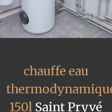
chauffe eau
thermodynamiqu
150l
Saint Pryvé