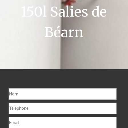
150l Salies de
Béarn