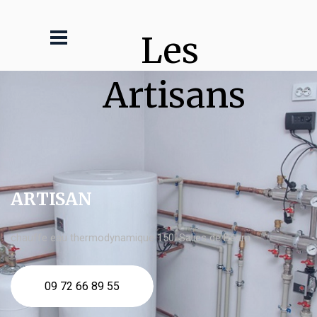
Les 
Artisans
ARTISAN
chauffe eau thermodynamique 150l Salies de Béarn
09 72 66 89 55