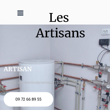
Les 
Artisans
ARTISAN
chauffe eau thermodynamique 150l Sallanches
09 72 66 89 55