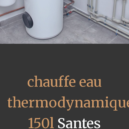
chauffe eau
thermodynamiqu
150l
Santes