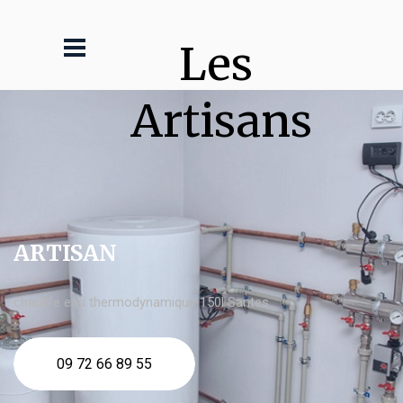
Les 
Artisans
ARTISAN
chauffe eau thermodynamique 150l Santes
09 72 66 89 55