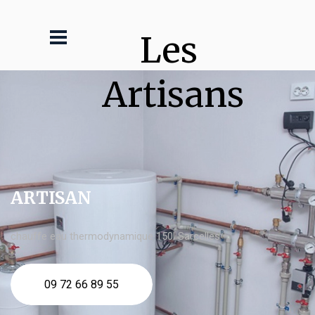
Les 
Artisans
ARTISAN
chauffe eau thermodynamique 150l Sarcelles
09 72 66 89 55