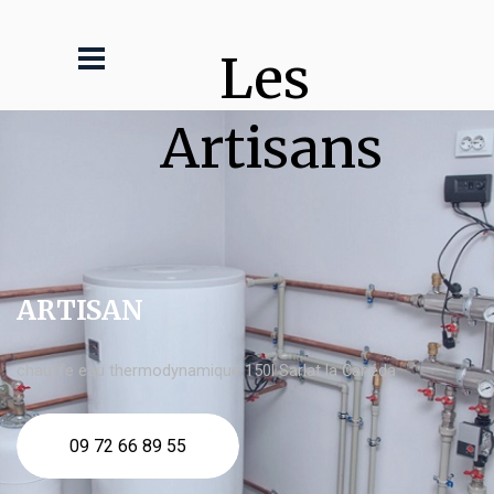
Les 
Artisans
ARTISAN
chauffe eau thermodynamique 150l Sarlat la Canéda
09 72 66 89 55