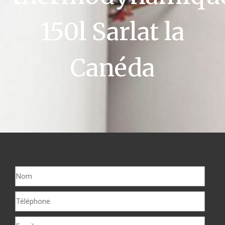
150l Sarlat la
Canéda