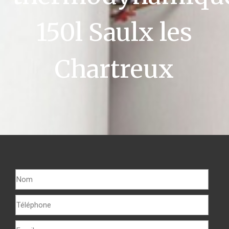
150l Saulx les
Chartreux