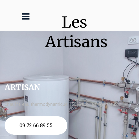
Les 
Artisans
ARTISAN
chauffe eau thermodynamique 150l Saulx les Chartreux
09 72 66 89 55