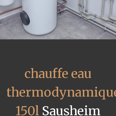
chauffe eau
thermodynamiqu
150l
Sausheim