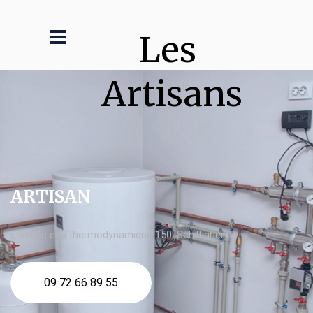
Les 
Artisans
ARTISAN
chauffe eau thermodynamique 150l Schiltigheim
09 72 66 89 55