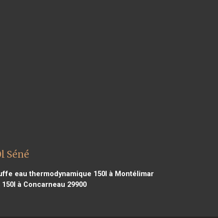
l Séné
ffe eau thermodynamique 150l à Montélimar
150l à Concarneau 29900