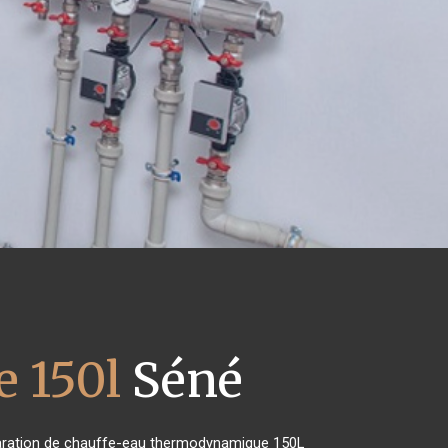
 150l
Séné
réparation de chauffe-eau thermodynamique 150L