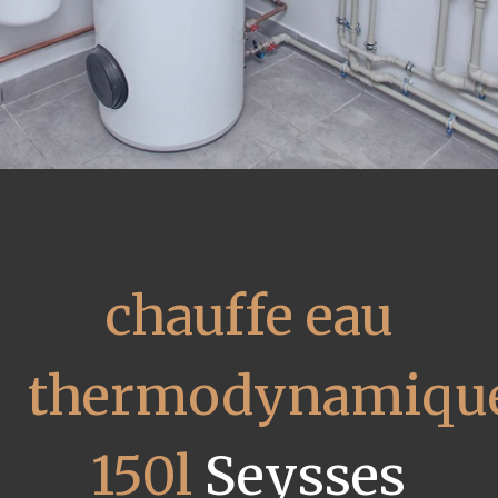
chauffe eau
thermodynamiqu
150l
Seysses