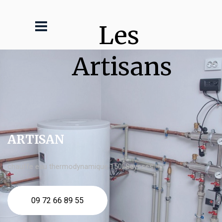
Les 
Artisans
ARTISAN
chauffe eau thermodynamique 150l Seysses
09 72 66 89 55