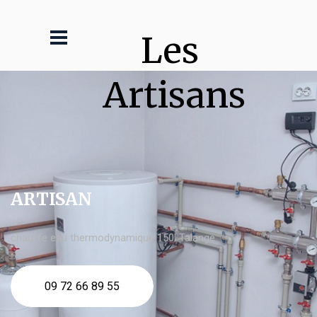
Les 
Artisans
ARTISAN
chauffe eau thermodynamique 150l Talange
09 72 66 89 55