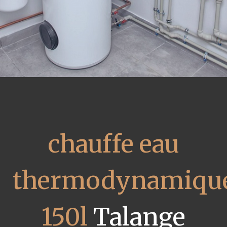
chauffe eau
thermodynamiqu
150l
Talange