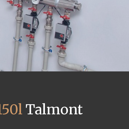
150l
Talmont