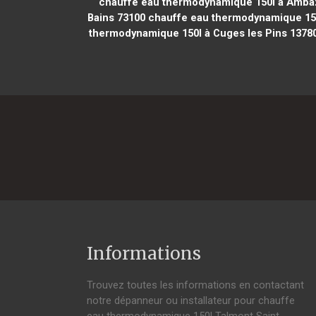
chauffe eau thermodynamique 150l à Amba
Bains 73100
chauffe eau thermodynamique 150l
thermodynamique 150l à Cuges les Pins 1378
Informations
Trouvez toutes les informations en contactant
notre dépanneur ou installateur pour chauffe
eau thermodynamique 150l Talmont Saint