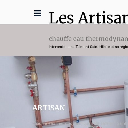
Les Artisa
chauffe eau thermodynam
Intervention sur Talmont Saint Hilaire et sa régi
ARTISAN
chauffe eau thermodynamique 150l Talmont Saint H