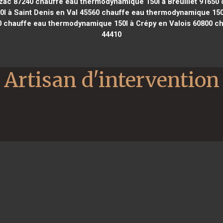
zac 87240
chauffe eau thermodynamique 150l à Breuillet 91650
c
 à Saint Denis en Val 45560
chauffe eau thermodynamique 150l 
0
chauffe eau thermodynamique 150l à Crépy en Valois 60800
ch
44410
Artisan d'intervention