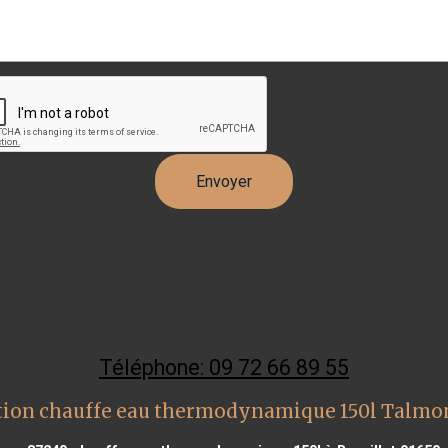
Téléphone: 09 72 66 89 55
tion chauffe eau thermodynamique 150l Talmont