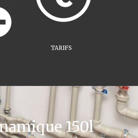
TARIFS
namique 150l