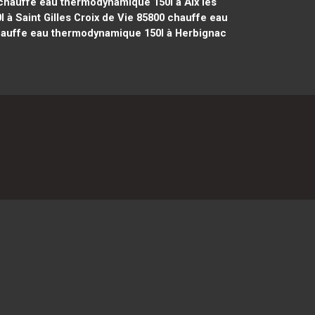
hauffe eau thermodynamique 150l à Aix les
à Saint Gilles Croix de Vie 85800
chauffe eau
auffe eau thermodynamique 150l à Herbignac