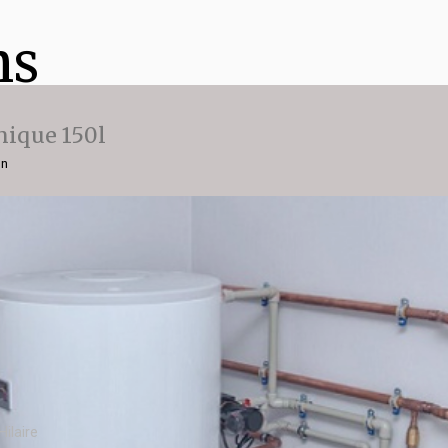
ns
ique 150l
on
ilaire