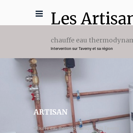
Les Artisa
chauffe eau thermodynam
Intervention sur Taverny et sa région
ARTISAN
chauffe eau thermodynamique 150l Taverny