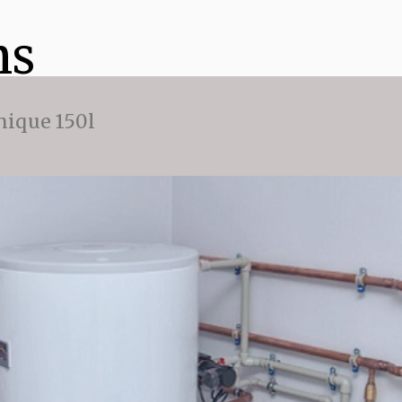
ns
ique 150l