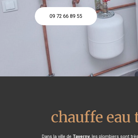
09 72 66 89 55
chauffe eau
Dans la ville de
Taverny
, les plombiers sont tr