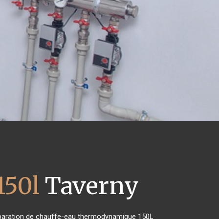
150l
Taverny
 réparation de chauffe-eau thermodynamique 150L