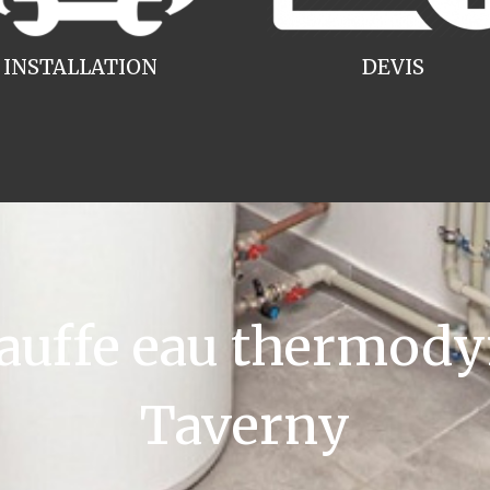
INSTALLATION
DEVIS
uffe eau thermody
Taverny