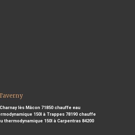
 Taverny
Charnay lès Mâcon 71850
chauffe eau
ermodynamique 150l à Trappes 78190
chauffe
u thermodynamique 150l à Carpentras 84200