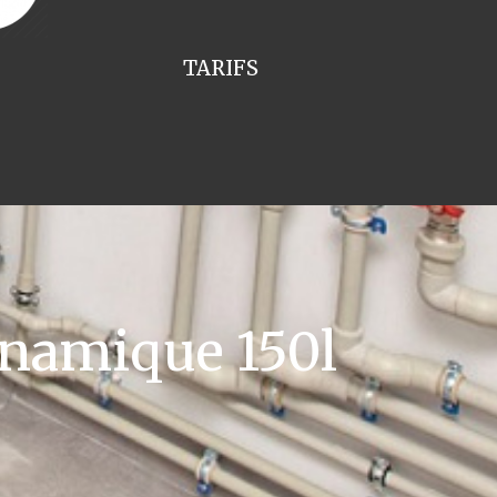
TARIFS
namique 150l