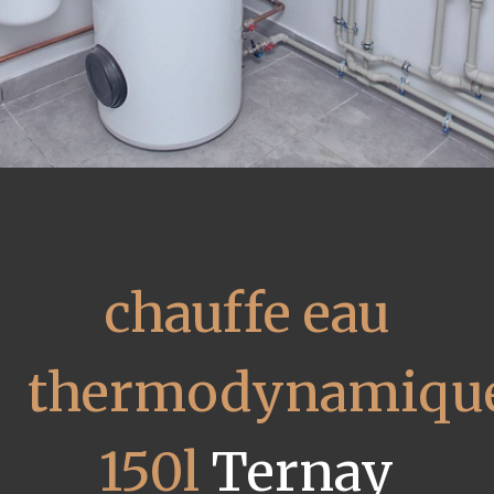
chauffe eau
thermodynamiqu
150l
Ternay