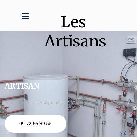
Les 
Artisans
ARTISAN
chauffe eau thermodynamique 150l Ternay
09 72 66 89 55