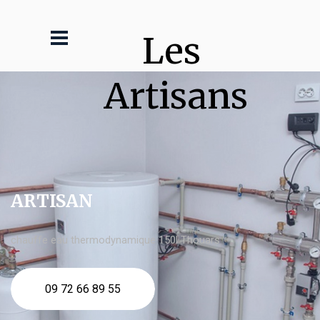
Les 
Artisans
ARTISAN
chauffe eau thermodynamique 150l Thouars
09 72 66 89 55