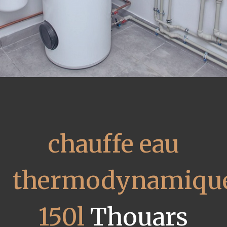
chauffe eau
thermodynamiqu
150l
Thouars