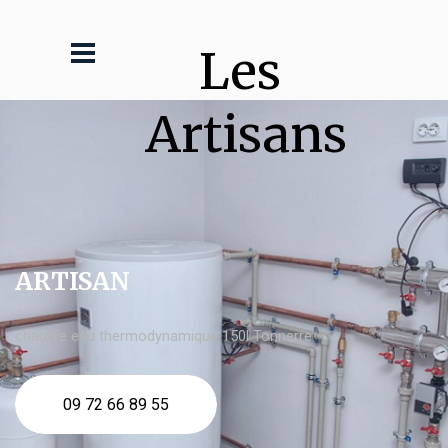
Les 
Artisans
ARTISAN
chauffe eau thermodynamique 150l Tonnerre
09 72 66 89 55