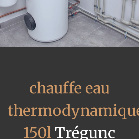
chauffe eau
thermodynamiqu
150l
Trégunc