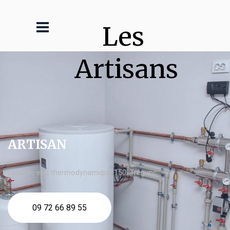
Les 
Artisans
ARTISAN
chauffe eau thermodynamique 150l Trégunc
09 72 66 89 55