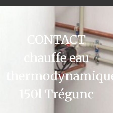
CONTACT
chauffe eau
thermodynamiqu
150l Trégunc