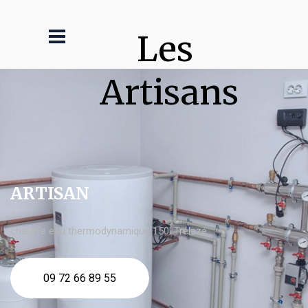
Les 
Artisans
ARTISAN
chauffe eau thermodynamique 150l Trélazé
09 72 66 89 55