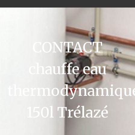
CONTACT
chauffe eau
thermodynamiqu
150l Trélazé