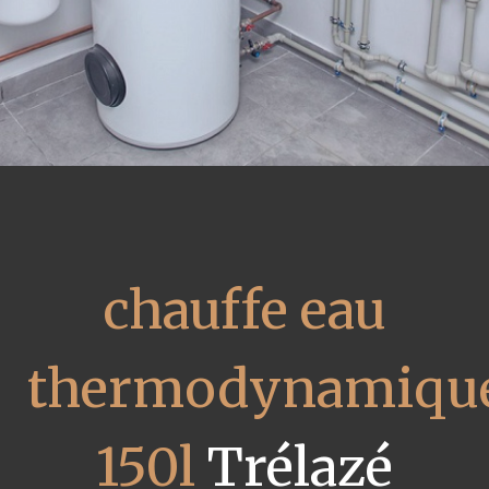
chauffe eau
thermodynamiqu
150l
Trélazé