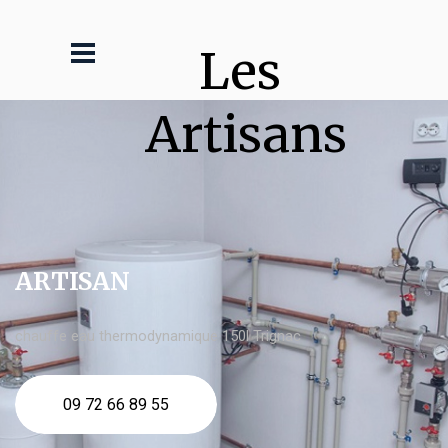
Les 
Artisans
ARTISAN
chauffe eau thermodynamique 150l Trignac
09 72 66 89 55