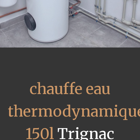
chauffe eau
thermodynamiqu
150l
Trignac